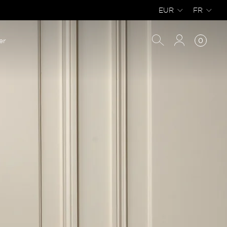
EUR
FR
er
0