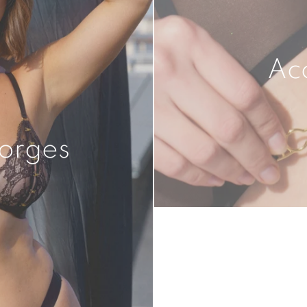
Ac
orges