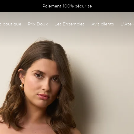
Paiement 100% sécurisé
a boutique
Prix Doux
Les Ensembles
Avis clients
L'Ateli